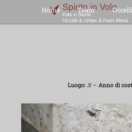
Home
Team
Uccell
Indice
No
N
Luogo:
X
—
Anno di cost
Col