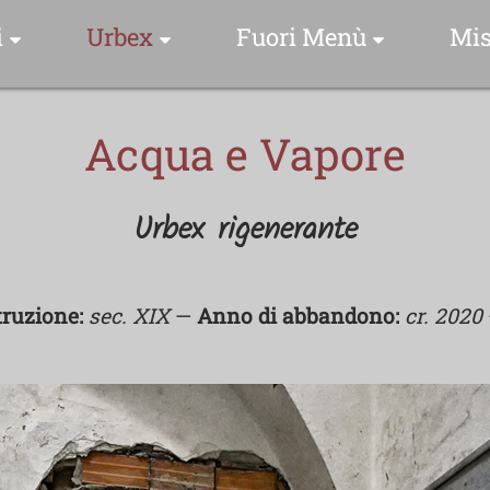
i
Urbex
Fuori Menù
Mis
 Specie Fotografate
Indice Foto Esplorazioni
Luoghi & Istanti
Acqua e Vapore
Foto Storie
Drone Video Clip
Video Clip
Urbex rigenerante
me Scientifico
Una Foto Una Storia
ome Comune
Collezioni Urbex
ruzione:
sec. XIX
—
Anno di abbandono:
cr. 2020
Video Clip
lezioni Uccelli