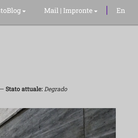
toBlog
Mail | Impronte
En
Articoli & Info
Il Sommelier
YouTube Video
—
Stato attuale:
Degrado