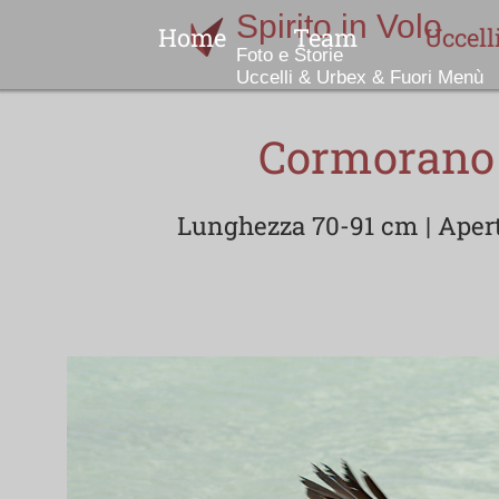
Home
Team
Uccell
Indice
Cormorano 
Lunghezza 70-91 cm | Apertu
No
N
Col