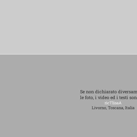
Se non dichiarato diversa
le foto, i video ed i testi so
ricTlisaA
Livorno, Toscana, Italia