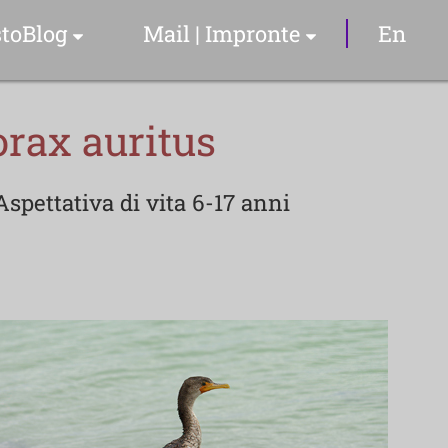
toBlog
Mail | Impronte
En
Articoli & Info
rax auritus
Il Sommelier
spettativa di vita 6-17 anni
YouTube Video