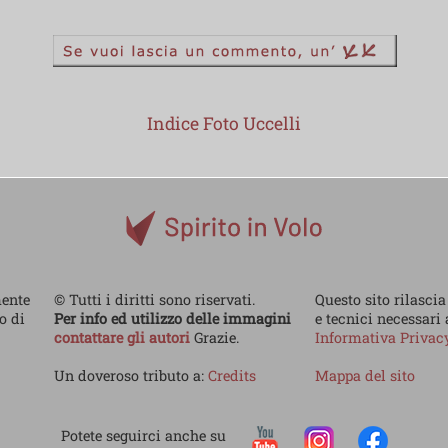
Indice Foto Uccelli
mente
© Tutti i diritti sono riservati.
Questo sito rilascia
no di
Per info ed utilizzo delle immagini
e tecnici necessari
contattare gli autori
Grazie.
Informativa Priva
Un doveroso tributo a:
Credits
Mappa del sito
Potete seguirci anche su