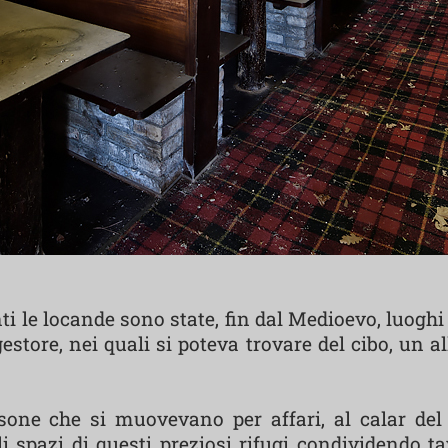
ti le locande sono state, fin dal Medioevo, luoghi
 gestore, nei quali si poteva trovare del cibo, un 
sone che si muovevano per affari, al calar del 
pazi di questi preziosi rifugi condividendo tavo