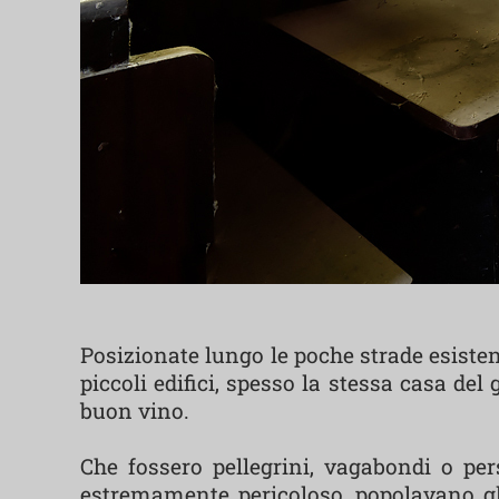
Posizionate lungo le poche strade esisten
piccoli edifici, spesso la stessa casa del
buon vino.
Che fossero pellegrini, vagabondi o per
estremamente pericoloso, popolavano gli s