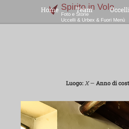
Home
Team
Uccell
Indice
No
N
Luogo:
X
—
Anno di cost
Col