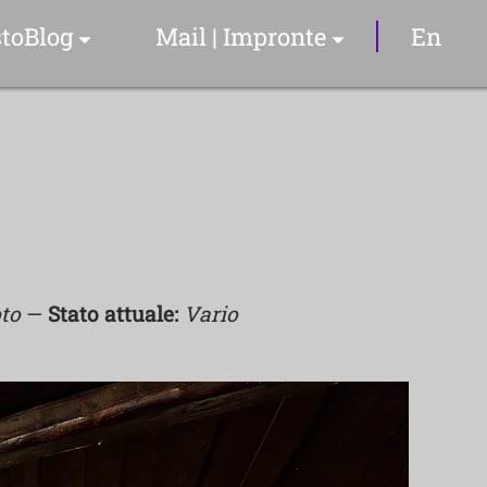
toBlog
Mail | Impronte
En
Articoli & Info
Il Sommelier
YouTube Video
to
—
Stato attuale:
Vario