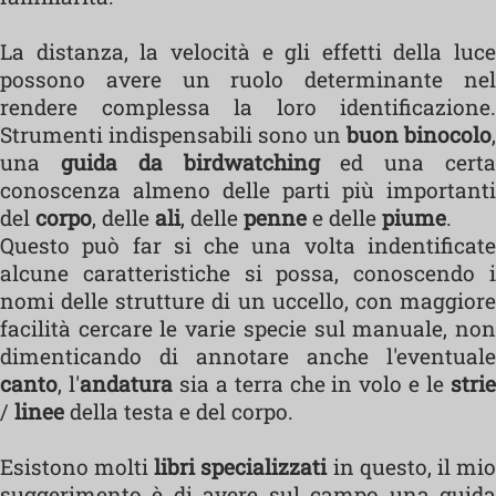
La distanza, la velocità e gli effetti della luce
possono avere un ruolo determinante nel
rendere complessa la loro identificazione.
Strumenti indispensabili sono un
buon binocolo
,
una
guida da birdwatching
ed una cert
conoscenza almeno delle parti più importanti
del
corpo
, delle
ali
, delle
penne
e delle
piume
.
Questo può far si che una volta indentificate
alcune caratteristiche si possa, conoscendo i
nomi delle strutture di un uccello, con maggiore
facilità cercare le varie specie sul manuale, non
dimenticando di annotare anche l'eventuale
canto
, l'
andatura
sia a terra che in volo e le
stri
/
linee
della testa e del corpo.
Esistono molti
libri specializzati
in questo, il mi
suggerimento è di avere sul campo una guida