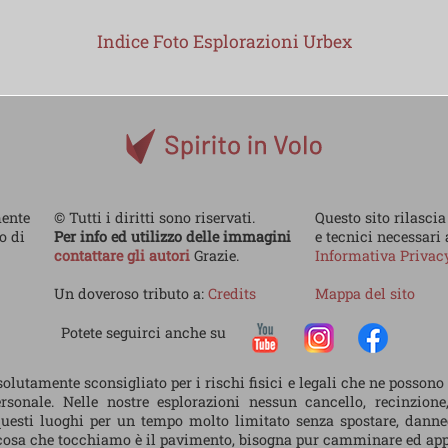
Indice Foto Esplorazioni Urbex
mente
© Tutti i diritti sono riservati.
Questo sito rilascia
no di
Per info ed utilizzo delle immagini
e tecnici necessari
contattare gli autori
Grazie.
Informativa Priva
Un doveroso tributo a:
Credits
Mappa del sito
Potete seguirci anche su
olutamente sconsigliato per i rischi fisici e legali che ne possono
sonale. Nelle nostre esplorazioni nessun cancello, recinzione
uesti luoghi per un tempo molto limitato senza spostare, dann
a cosa che tocchiamo è il pavimento, bisogna pur camminare ed app