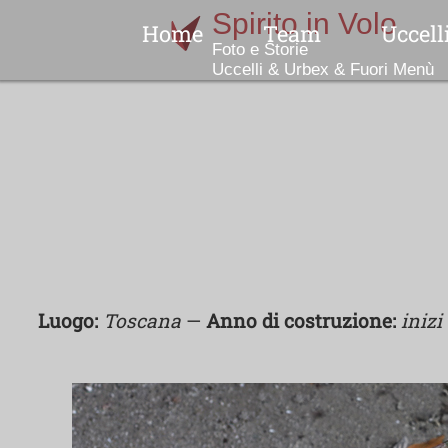
Home
Team
Uccell
Indice
No
N
Luogo:
Toscana
—
Anno di costruzione:
inizi
Col