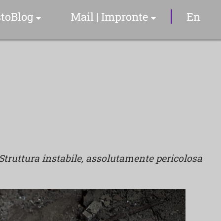
toBlog
Mail | Impronte
En
Articoli & Info
Il Sommelier
YouTube Video
Struttura instabile, assolutamente pericolosa