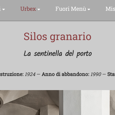
i
Urbex
Fuori Menù
Mis
 Specie Fotografate
Indice Foto Esplorazioni
Luoghi & Istanti
Silos granario
Foto Storie
Drone Video Clip
Video Clip
La sentinella del porto
me Scientifico
Una Foto Una Storia
ome Comune
Collezioni Urbex
struzione:
1924
—
Anno di abbandono:
1990
—
Sta
Video Clip
lezioni Uccelli