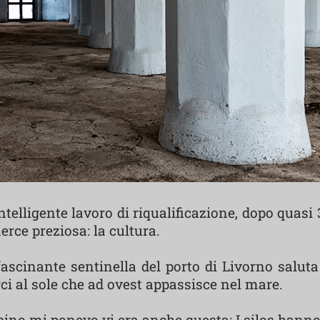
telligente lavoro di riqualificazione, dopo quas
erce preziosa: la cultura.
scinante sentinella del porto di Livorno saluta 
ci al sole che ad ovest appassisce nel mare.
no mi ponevo vi era anche questa: I silos hanno 