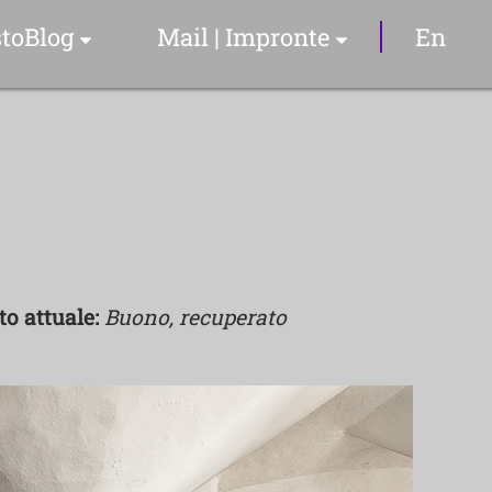
toBlog
Mail | Impronte
En
Articoli & Info
Il Sommelier
YouTube Video
to attuale:
Buono, recuperato