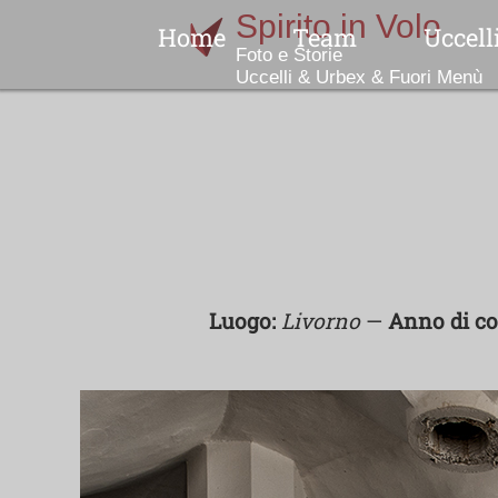
Home
Team
Uccell
Indice
No
N
Luogo:
Livorno
—
Anno di co
Col