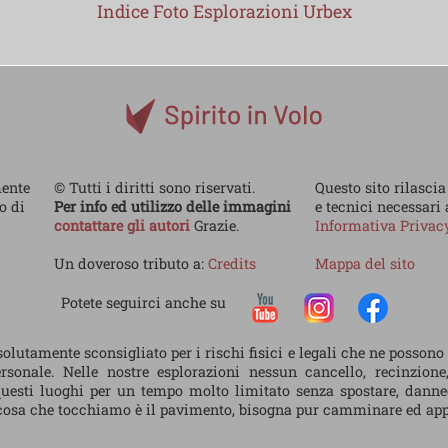
Indice Foto Esplorazioni Urbex
mente
© Tutti i diritti sono riservati.
Questo sito rilascia
no di
Per info ed utilizzo delle immagini
e tecnici necessari
contattare gli autori
Grazie.
Informativa Priva
Un doveroso tributo a:
Credits
Mappa del sito
Potete seguirci anche su
olutamente sconsigliato per i rischi fisici e legali che ne possono
sonale. Nelle nostre esplorazioni nessun cancello, recinzione
uesti luoghi per un tempo molto limitato senza spostare, dann
a cosa che tocchiamo è il pavimento, bisogna pur camminare ed appo