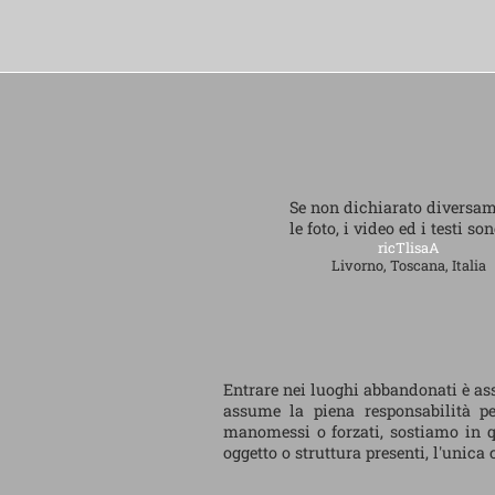
Se non dichiarato diversa
le foto, i video ed i testi so
ricTlisaA
Livorno, Toscana, Italia
Entrare nei luoghi abbandonati è ass
assume la piena responsabilità per
manomessi o forzati, sostiamo in q
oggetto o struttura presenti, l'unic