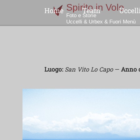
Home
Team
Uccell
Indice
No
Luogo:
San Vito Lo Capo
—
Anno d
N
Col