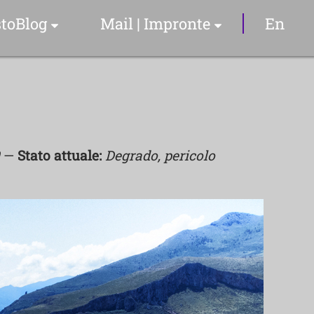
toBlog
Mail | Impronte
En
Articoli & Info
Il Sommelier
YouTube Video
—
Stato attuale:
Degrado, pericolo